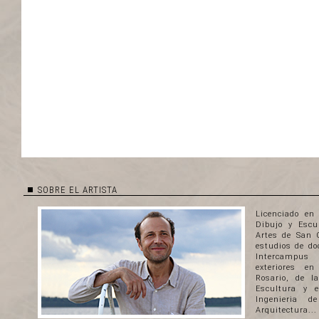
SOBRE EL ARTISTA
Licenciado en 
Dibujo y Escu
Artes de San 
estudios de do
Intercampus
exteriores e
Rosario, de l
Escultura y 
Ingenieria 
Arquitectura...